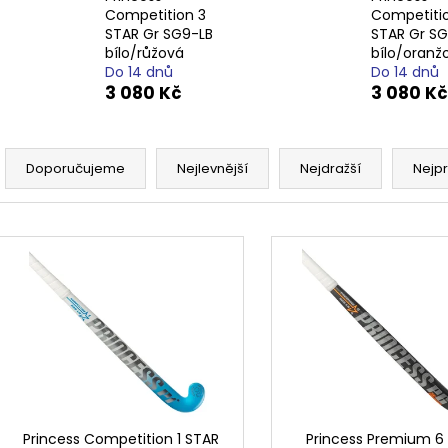
Competition 3
Competiti
STAR Gr SG9-LB
STAR Gr S
bílo/růžová
bílo/oranž
Do 14 dnů
Do 14 dnů
3 080 Kč
3 080 Kč
Ř
a
Doporučujeme
Nejlevnější
Nejdražší
Nejp
z
e
V
n
ý
í
p
p
i
r
s
o
p
d
r
u
o
k
d
Princess Competition 1 STAR
Princess Premium 6