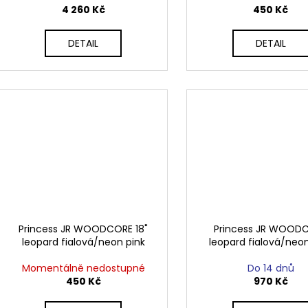
4 260 Kč
450 Kč
DETAIL
DETAIL
Princess JR WOODCORE 18"
Princess JR WOOD
leopard fialová/neon pink
leopard fialová/neon
Momentálně nedostupné
Do 14 dnů
450 Kč
970 Kč