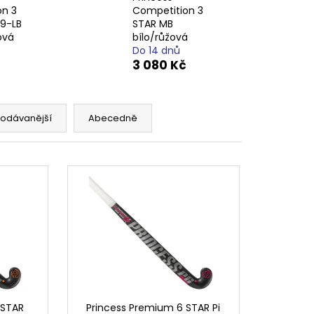
on 3
Competition 3
G9-LB
STAR MB
ová
bílo/růžová
Do 14 dnů
3 080 Kč
rodávanější
Abecedně
 STAR
Princess Premium 6 STAR Pi