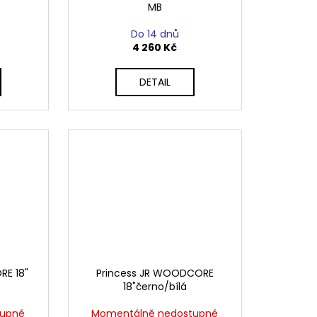
MB
Do 14 dnů
4 260 Kč
DETAIL
RE 18"
Princess JR WOODCORE
18"černo/bílá
tupné
Momentálně nedostupné