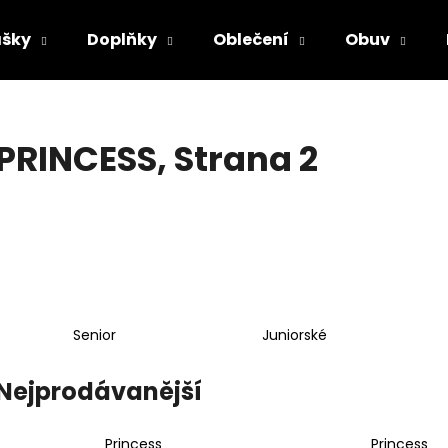
šky
Doplňky
Oblečení
Obuv
Co potřebujete najít?
PRINCESS
, Strana 2
HLEDAT
Doporučujeme
Senior
Juniorské
Nejprodávanější
Princess
Princess