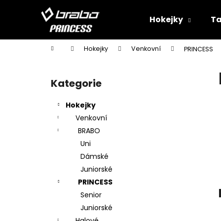
K
Přejít
na
o
Hokejky
Ta
obsah
Zpět
Zpět
š
do
do
í
Domů
Hokejky
Venkovní
PRINCESS
k
obchodu
obchodu
P
o
Kategorie
Přeskočit
s
kategorie
t
Hokejky
r
Venkovní
a
BRABO
n
Uni
n
Dámské
í
Juniorské
p
PRINCESS
a
Senior
n
Juniorské
e
Halové