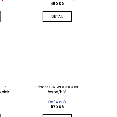
450 Kč
DETAIL
CORE
Princess JR WOODCORE
 pink
černo/bílá
Do 14 dnů
970 Kč