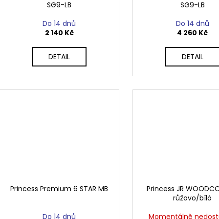
t
SG9-LB
SG9-LB
u
ů
k
Do 14 dnů
Do 14 dnů
t
2 140 Kč
4 260 Kč
ů
DETAIL
DETAIL
Princess Premium 6 STAR MB
Princess JR WOODCO
růžovo/bílá
Do 14 dnů
Momentálně nedos