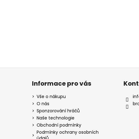
Z
á
Informace pro vás
Kont
p
a
Vše o nákupu
inf
t
O nás
br
í
Sponzorování hráčů
Naše technologie
Obchodní podmínky
Podmínky ochrany osobních
údajů