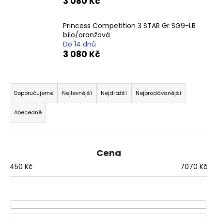
3 080 Kč
a
j
Princess Competition 3 STAR Gr SG9-LB
í
bílo/oranžová
Do 14 dnů
t
3 080 Kč
?
Ř
a
Doporučujeme
Nejlevnější
Nejdražší
Nejprodávanější
z
HLEDAT
Abecedně
e
n
í
Cena
D
p
o
450
Kč
7070
Kč
r
p
o
o
d
r
u
u