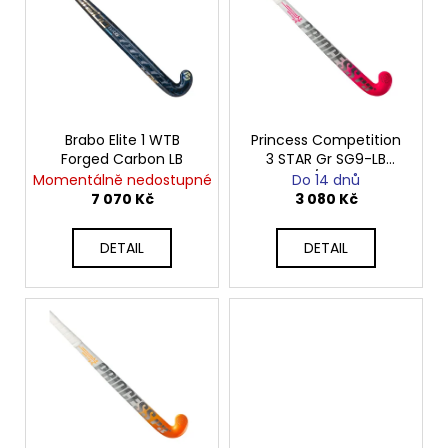
p
i
s
p
r
o
Brabo Elite 1 WTB
Princess Competition
Forged Carbon LB
3 STAR Gr SG9-LB
d
bílo/růžová
Momentálně nedostupné
Do 14 dnů
u
7 070 Kč
3 080 Kč
k
t
DETAIL
DETAIL
ů