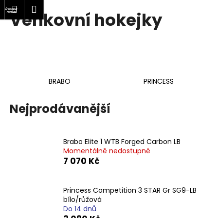
K
at
Nákupní
Menu
Přihlášení
Venkovní hokejky
Přejít
o
Zpět
Zpět
na
košík
š
obsah
í
C
k
o
p
BRABO
PRINCESS
o
t
Nejprodávanější
ř
e
b
Brabo Elite 1 WTB Forged Carbon LB
Momentálně nedostupné
u
7 070 Kč
j
e
t
Princess Competition 3 STAR Gr SG9-LB
bílo/růžová
e
Do 14 dnů
n