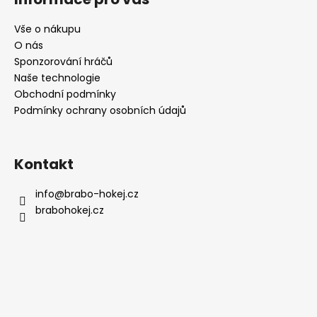
p
í
í
p
a
Vše o nákupu
r
t
O nás
v
í
Sponzorování hráčů
k
Naše technologie
y
Obchodní podmínky
v
Podmínky ochrany osobních údajů
ý
p
i
Kontakt
s
u
info
@
brabo-hokej.cz
brabohokej.cz