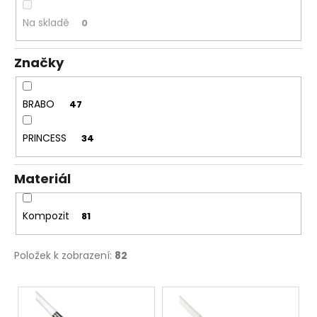
č
k
u
t
Na skladě
0
j
ů
e
Značky
m
e
BRABO
47
PRINCESS
34
Materiál
Kompozit
81
Položek k zobrazení:
82
V
ý