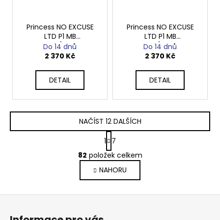
Princess NO EXCUSE
Princess NO EXCUSE
LTD P1 MB
LTD P1 MB
sv.modrá/sv.růžová
černo/modrá
Do 14 dnů
Do 14 dnů
2 370 Kč
2 370 Kč
DETAIL
DETAIL
NAČÍST 12 DALŠÍCH
S
1
7
t
O
r
82
položek celkem
v
á
NAHORU
l
n
k
á
o
d
Z
v
a
á
á
c
Informace pro vás
n