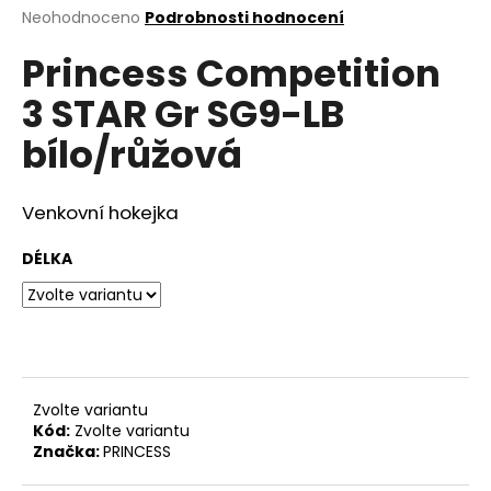
Průměrné
Neohodnoceno
Podrobnosti hodnocení
a
hodnocení
j
Princess Competition
produktu
í
je
3 STAR Gr SG9-LB
0,0
t
z
?
bílo/růžová
5
hvězdiček.
Venkovní hokejka
HLEDAT
DÉLKA
D
o
p
Zvolte variantu
o
Kód:
Zvolte variantu
r
Značka:
PRINCESS
u