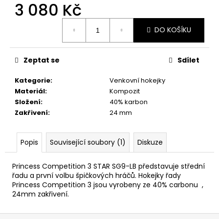
č
3 080 Kč
u
j
Měrná
DO KOŠÍKU
cena:
e
m
e
Zeptat se
Sdílet
Kategorie
:
Venkovní hokejky
Materiál
:
Kompozit
Složení
:
40% karbon
Zakřivení
:
24 mm
Popis
Související soubory (1)
Diskuze
Princess Competition 3 STAR SG9-LB představuje střední
řadu a první volbu špičkových hráčů. Hokejky řady
Princess Competition 3 jsou vyrobeny ze 40% carbonu ,
24mm zakřivení.