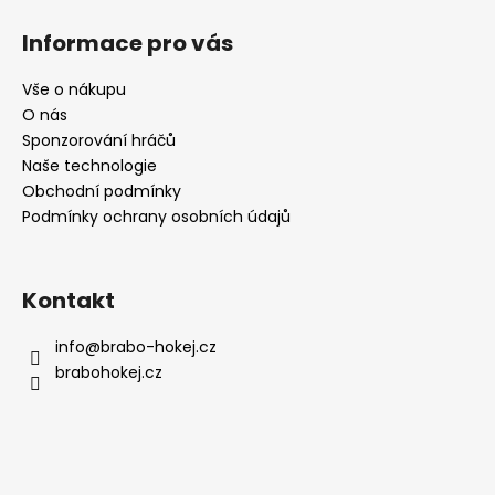
Z
á
Informace pro vás
p
a
Vše o nákupu
t
O nás
í
Sponzorování hráčů
Naše technologie
Obchodní podmínky
Podmínky ochrany osobních údajů
Kontakt
info
@
brabo-hokej.cz
brabohokej.cz