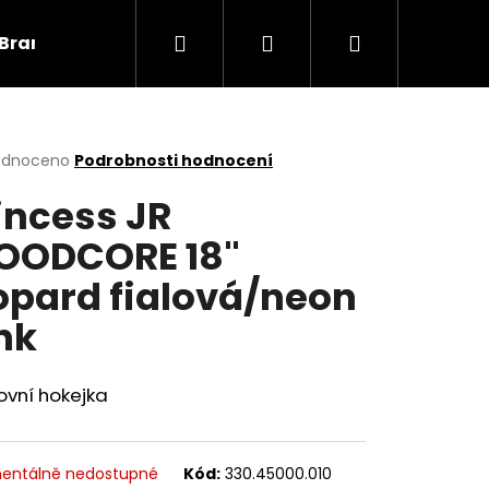
Hledat
Přihlášení
Nákupní
Brankáři
Informace
košík
rné
odnoceno
Podrobnosti hodnocení
cení
incess JR
ktu
ODCORE 18"
opard fialová/neon
ček.
nk
ovní hokejka
entálně nedostupné
Kód:
330.45000.010