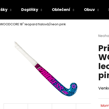
šky
Doplňky
Oblečení
Obuv
R WOODCORE 18" leopard fialová/neon pink
Co potřebujete najít?
Průmě
Neoh
hodno
Pr
produ
HLEDAT
je
WO
0,0
z
le
5
Doporučujeme
hvězdi
pi
Venk
Mom