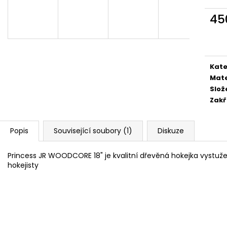
45
Měr
cena
Kate
Mate
Slož
Zakř
Popis
Související soubory (1)
Diskuze
Princess JR WOODCORE 18" je kvalitní dřevěná hokejka vystuž
hokejisty