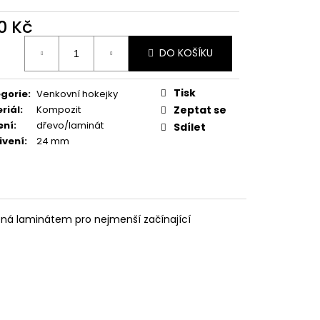
0 Kč
ná
DO KOŠÍKU
:
Tisk
gorie
:
Venkovní hokejky
riál
:
Kompozit
Zeptat se
ení
:
dřevo/laminát
Sdílet
ivení
:
24 mm
ená laminátem pro nejmenší začínající