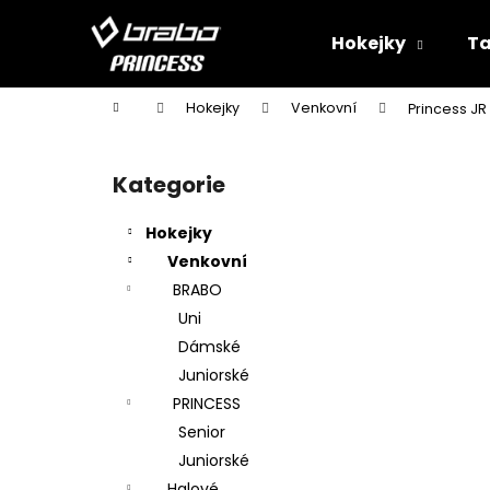
K
Přejít
na
o
Hokejky
Ta
obsah
Zpět
Zpět
š
do
do
í
Domů
Hokejky
Venkovní
Princess J
k
obchodu
obchodu
P
o
Kategorie
Přeskočit
s
kategorie
t
Hokejky
r
Venkovní
a
BRABO
n
Uni
n
Dámské
í
Juniorské
p
PRINCESS
a
Senior
n
Juniorské
e
Halové