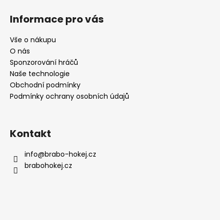
Z
á
Informace pro vás
p
a
Vše o nákupu
t
O nás
í
Sponzorování hráčů
Naše technologie
Obchodní podmínky
Podmínky ochrany osobních údajů
Kontakt
info
@
brabo-hokej.cz
brabohokej.cz