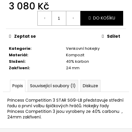
č
3 080 Kč
u
j
Měrná
DO KOŠÍKU
cena:
e
m
e
Zeptat se
Sdílet
Kategorie
:
Venkovní hokejky
Materiál
:
Kompozit
Složení
:
40% karbon
Zakřivení
:
24 mm
Popis
Související soubory (1)
Diskuze
Princess Competition 3 STAR SG9-LB představuje střední
řadu a první volbu špičkových hráčů. Hokejky řady
Princess Competition 3 jsou vyrobeny ze 40% carbonu ,
24mm zakřivení.