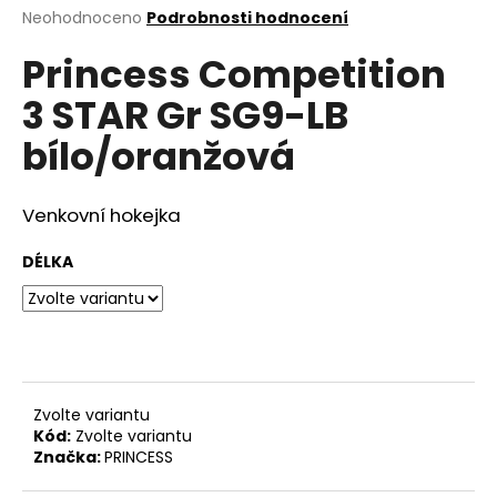
Průměrné
Neohodnoceno
Podrobnosti hodnocení
a
hodnocení
j
Princess Competition
produktu
í
je
3 STAR Gr SG9-LB
0,0
t
z
?
bílo/oranžová
5
hvězdiček.
Venkovní hokejka
HLEDAT
DÉLKA
D
o
p
Zvolte variantu
o
Kód:
Zvolte variantu
r
Značka:
PRINCESS
u