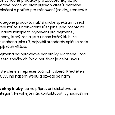
ově výhodné produkty pro začátečníky až po
větové hráče vč. olympijských vítězů. Neméně
lečení a potřeb pro trénovaní (míčky, trenérské
kategorie produktů nabízí široké spektrum všech
vení může z brankářem růst jak z jeho měnícím
O nabízí kompletní vybavení pro nejmenší,
ceny, který zcela jistě unese každý klub. Za
 označená jako F3, nejvyšší standardy splňuje řada
pijských vítězů.
 zejména na opravdové odborníky. Nicméně i zda
 této značky oblíbit a používat je celou svou
jste členem representačních výběrů. Přečtěte si
CESS na našem webu a ozvěte se nám.
echny kluby
. Jsme připraveni diskutovat a
kategorií. Neváhejte nás kontaktovat, vynasnažíme