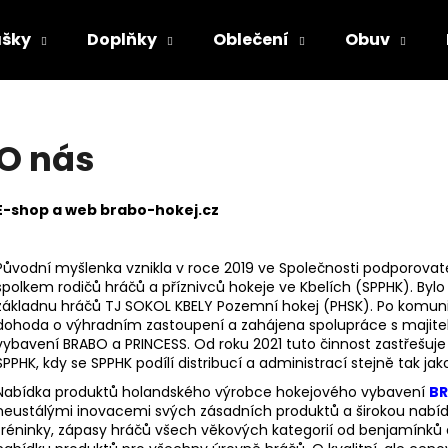
šky
Doplňky
Oblečení
Obuv
Co potřebujete najít?
O nás
HLEDAT
E-shop a web brabo-hokej.cz
Původní myšlenka vznikla v roce 2019 ve Společnosti podporovatel
Doporučujeme
spolkem rodičů hráčů a příznivců hokeje ve Kbelích (SPPHK). Bylo tř
základnu hráčů TJ SOKOL KBELY Pozemní hokej (PHSK). Po komuni
dohoda o výhradním zastoupení a zahájena spolupráce s majit
vybavení BRABO a PRINCESS. Od roku 2021 tuto činnost zastřešuje
SPPHK, kdy se SPPHK podílí distribucí a administrací stejně tak jako
Nabídka produktů holandského výrobce hokejového vybavení
B
neustálými inovacemi svých zásadních produktů a širokou nab
tréninky, zápasy hráčů všech věkových kategorií od benjamínků a