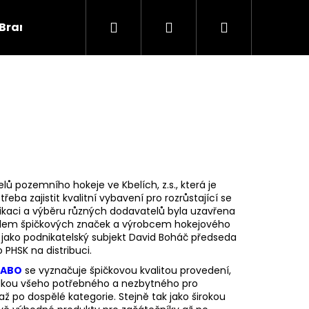
Hledat
Přihlášení
Nákupní
Brankáři
Informace
košík
ů pozemního hokeje ve Kbelích, z.s., která je
eba zajistit kvalitní vybavení pro rozrůstající se
kaci a výběru různých dodavatelů byla uzavřena
elem špičkových značek a výrobcem hokejového
 jako podnikatelský subjekt David Boháč předseda
 PHSK na distribuci.
RABO
se vyznačuje špičkovou kvalitou provedení,
ídkou všeho potřebného a nezbytného pro
ž po dospělé kategorie. Stejně tak jako širokou