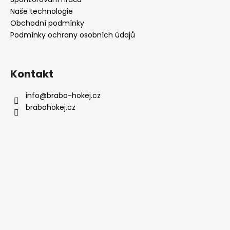
í
p
Naše technologie
r
Obchodní podmínky
v
Podmínky ochrany osobních údajů
k
y
v
ý
Kontakt
p
i
info
@
brabo-hokej.cz
s
brabohokej.cz
u