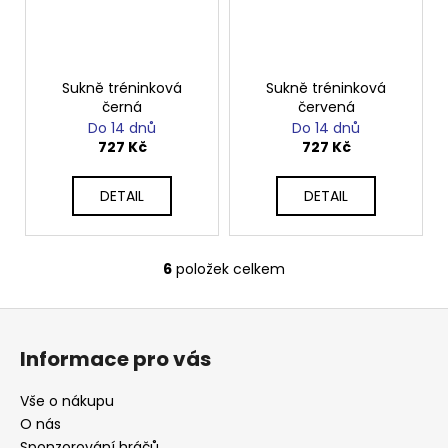
Sukně tréninková
Sukně tréninková
černá
červená
Do 14 dnů
Do 14 dnů
727 Kč
727 Kč
DETAIL
DETAIL
6
položek celkem
O
v
Z
l
á
á
Informace pro vás
d
p
a
a
Vše o nákupu
c
t
O nás
í
Sponzorování hráčů