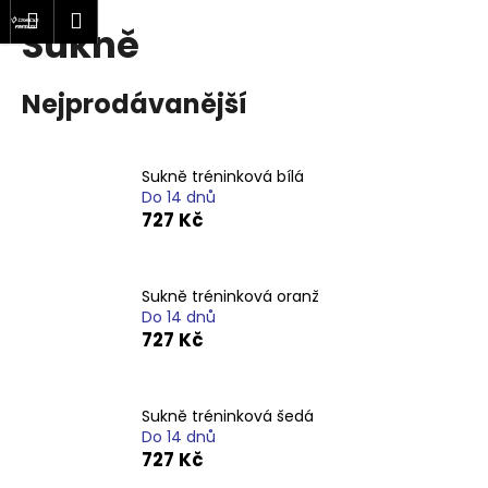
K
at
Nákupní
Menu
Přihlášení
Sukně
Přejít
o
Zpět
Zpět
na
košík
š
obsah
í
Nejprodávanější
C
k
o
p
Sukně tréninková bílá
o
Do 14 dnů
727 Kč
t
ř
e
Sukně tréninková oranž
b
Do 14 dnů
727 Kč
u
j
e
Sukně tréninková šedá
t
Do 14 dnů
e
727 Kč
n