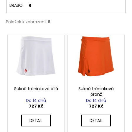
č
BRABO
6
u
j
e
Položek k zobrazení:
6
m
e
V
ý
p
i
s
p
r
o
Sukně tréninková bílá
Sukně tréninková
oranž
d
Do 14 dnů
Do 14 dnů
u
727 Kč
727 Kč
k
t
DETAIL
DETAIL
ů