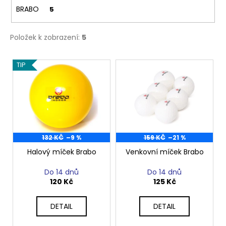
č
BRABO
5
u
j
e
Položek k zobrazení:
5
m
e
V
TIP
ý
p
i
s
p
r
132 KČ
–9 %
159 KČ
–21 %
o
Halový míček Brabo
Venkovní míček Brabo
d
Do 14 dnů
Do 14 dnů
u
120 Kč
125 Kč
k
t
DETAIL
DETAIL
ů