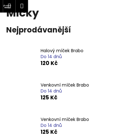
K
at
Nákupní
Menu
Přihlášení
Míčky
Přejít
o
Zpět
Zpět
na
košík
š
obsah
í
Nejprodávanější
C
k
o
p
Halový míček Brabo
o
Do 14 dnů
120 Kč
t
ř
e
Venkovní míček Brabo
b
Do 14 dnů
125 Kč
u
j
e
Venkovní míček Brabo
t
Do 14 dnů
e
125 Kč
n