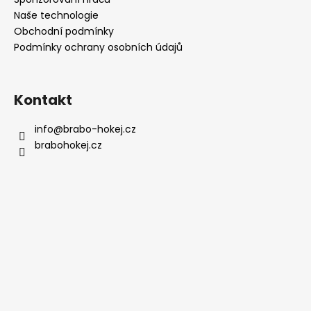
í
p
Naše technologie
r
Obchodní podmínky
v
Podmínky ochrany osobních údajů
k
y
v
ý
Kontakt
p
i
info
@
brabo-hokej.cz
s
brabohokej.cz
u