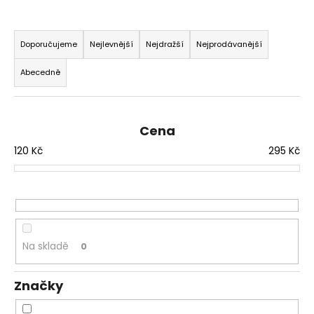
a
Ř
j
a
Doporučujeme
Nejlevnější
Nejdražší
Nejprodávanější
í
z
t
Abecedně
e
?
n
í
Cena
p
120
Kč
295
Kč
r
HLEDAT
o
d
u
D
k
o
t
Na skladě
0
p
ů
o
r
Značky
u