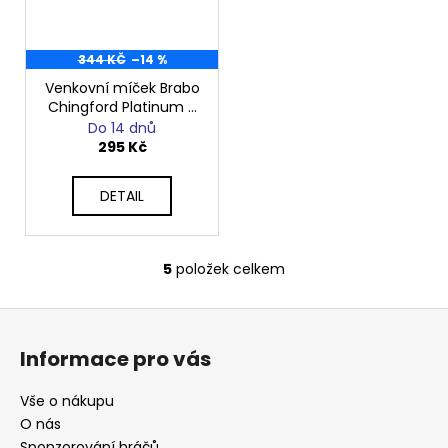
344 KČ
–14 %
Venkovní míček Brabo
Chingford Platinum -
korkový, soutěžní
Do 14 dnů
295 Kč
DETAIL
5
položek celkem
O
v
Z
l
á
á
Informace pro vás
d
p
a
a
Vše o nákupu
c
t
O nás
í
Sponzorování hráčů