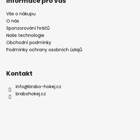
Informace pro vás
p
a
Vše o nákupu
t
O nás
í
Sponzorování hráčů
Naše technologie
Obchodní podmínky
Podmínky ochrany osobních údajů
Kontakt
info
@
brabo-hokej.cz
brabohokej.cz