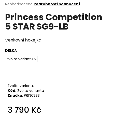
Průměrné
Neohodnoceno
Podrobnosti hodnocení
a
hodnocení
j
Princess Competition
produktu
í
je
5 STAR SG9-LB
0,0
t
z
?
5
hvězdiček.
Venkovní hokejka
DÉLKA
HLEDAT
D
Zvolte variantu
o
Kód:
Zvolte variantu
p
Značka:
PRINCESS
o
r
3 790 Kč
u