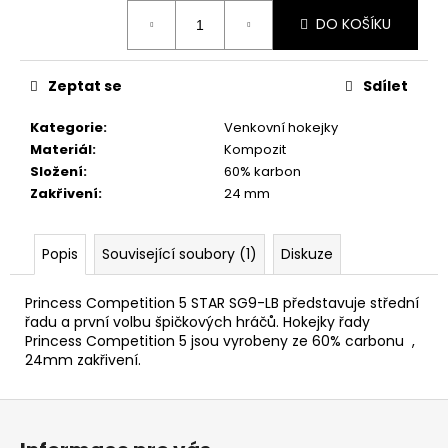
č
Měrná
u
DO KOŠÍKU
cena:
j
e
Zeptat se
Sdílet
m
e
Kategorie
:
Venkovní hokejky
Materiál
:
Kompozit
Složení
:
60% karbon
Zakřivení
:
24 mm
Popis
Související soubory (1)
Diskuze
Princess Competition 5 STAR SG9-LB představuje střední
řadu a první volbu špičkových hráčů. Hokejky řady
Princess Competition 5 jsou vyrobeny ze 60% carbonu ,
24mm zakřivení.
Z
á