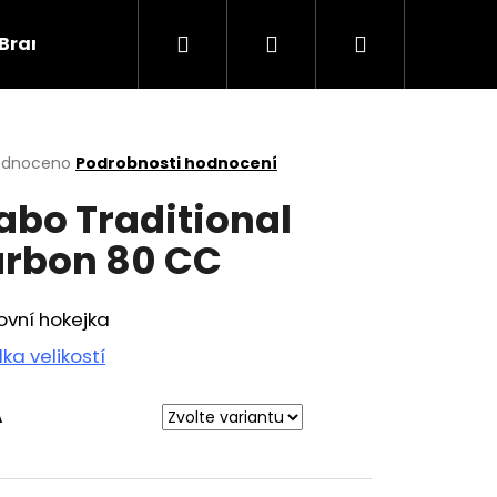
Hledat
Přihlášení
Nákupní
Brankáři
Informace
košík
rné
odnoceno
Podrobnosti hodnocení
cení
abo Traditional
ktu
rbon 80 CC
ček.
ovní hokejka
ka velikostí
A