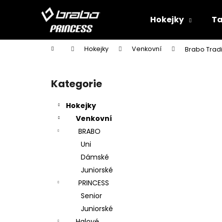
K
Přejít
na
o
Hokejky
Ta
obsah
Zpět
Zpět
š
do
do
í
Domů
Hokejky
Venkovní
Brabo Trad
k
obchodu
obchodu
P
o
Kategorie
Přeskočit
s
kategorie
t
Hokejky
r
Venkovní
a
BRABO
n
Uni
n
Dámské
í
Juniorské
p
PRINCESS
a
Senior
n
Juniorské
e
Halové