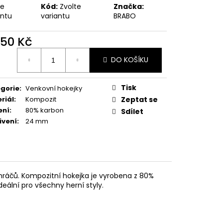
te
Kód:
Zvolte
Značka:
antu
variantu
BRABO
250 Kč
ná
DO KOŠÍKU
:
Tisk
gorie
:
Venkovní hokejky
riál
:
Kompozit
Zeptat se
ení
:
80% karbon
Sdílet
ivení
:
24 mm
hráčů. Kompozitní hokejka je vyrobena z 80%
eální pro všechny herní styly.