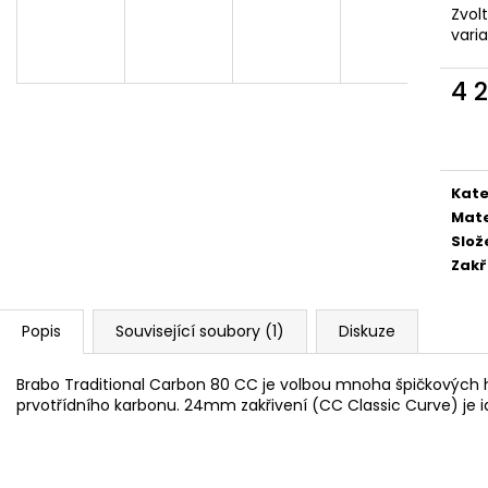
Zvol
vari
4 
Měr
cena
Kate
Mate
Slož
Zakř
Popis
Související soubory (1)
Diskuze
Brabo Traditional Carbon 80 CC je volbou mnoha špičkových 
prvotřídního karbonu. 24mm zakřivení (CC Classic Curve) je id