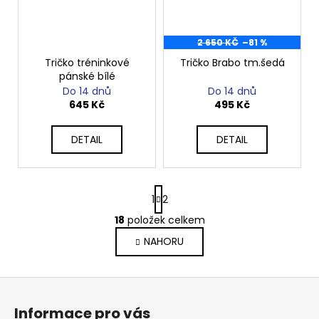
2 650 KČ
–81 %
Tričko tréninkové
Tričko Brabo tm.šedá
pánské bílé
Do 14 dnů
Do 14 dnů
645 Kč
495 Kč
DETAIL
DETAIL
S
1
2
t
r
18
položek celkem
O
á
v
NAHORU
n
l
k
o
á
Z
v
d
á
á
a
Informace pro vás
n