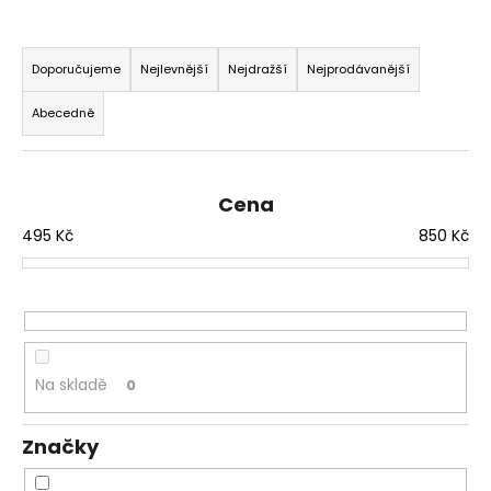
a
Ř
j
a
Doporučujeme
Nejlevnější
Nejdražší
Nejprodávanější
í
z
t
Abecedně
e
?
n
í
Cena
p
495
Kč
850
Kč
r
HLEDAT
o
d
u
D
k
o
t
Na skladě
0
p
ů
o
r
Značky
u