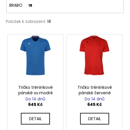
č
BRABO
18
u
j
e
Položek k zobrazení:
18
m
e
V
ý
p
i
s
p
r
o
Tričko tréninkové
Tričko tréninkové
pánské sv.modré
pánské červené
d
Do 14 dnů
Do 14 dnů
u
645 Kč
645 Kč
k
t
DETAIL
DETAIL
ů