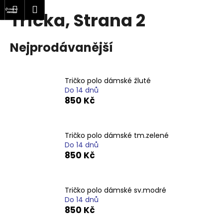
K
at
Nákupní
Menu
Přihlášení
Trička
, Strana 2
Přejít
o
Zpět
Zpět
na
košík
š
obsah
í
Nejprodávanější
C
k
o
p
Tričko polo dámské žluté
o
Do 14 dnů
850 Kč
t
ř
e
Tričko polo dámské tm.zelené
b
Do 14 dnů
850 Kč
u
j
e
Tričko polo dámské sv.modré
t
Do 14 dnů
e
850 Kč
n