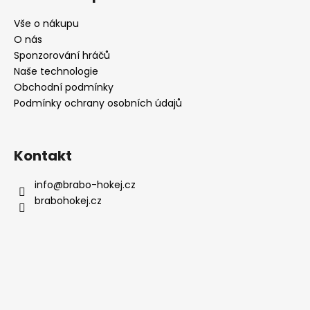
p
c
í
í
a
Vše o nákupu
p
t
O nás
r
í
Sponzorování hráčů
v
Naše technologie
k
Obchodní podmínky
y
Podmínky ochrany osobních údajů
v
ý
p
i
Kontakt
s
u
info
@
brabo-hokej.cz
brabohokej.cz