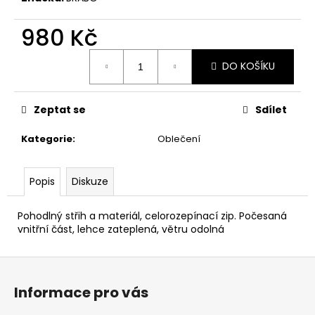
č
u
980 Kč
j
e
Měrná
m
DO KOŠÍKU
cena:
e
Zeptat se
Sdílet
Kategorie
:
Oblečení
Popis
Diskuze
Pohodlný střih a materiál, celorozepínací zip. Počesaná
vnitřní část, lehce zateplená, větru odolná
Z
á
Informace pro vás
p