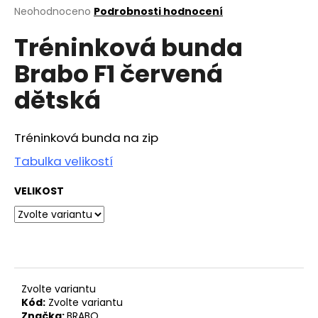
Průměrné
Neohodnoceno
Podrobnosti hodnocení
a
hodnocení
j
Tréninková bunda
produktu
í
je
Brabo F1 červená
0,0
t
z
?
dětská
5
hvězdiček.
Tréninková bunda na zip
Tabulka
velikostí
HLEDAT
VELIKOST
D
o
p
o
r
Zvolte variantu
u
Kód:
Zvolte variantu
Značka:
BRABO