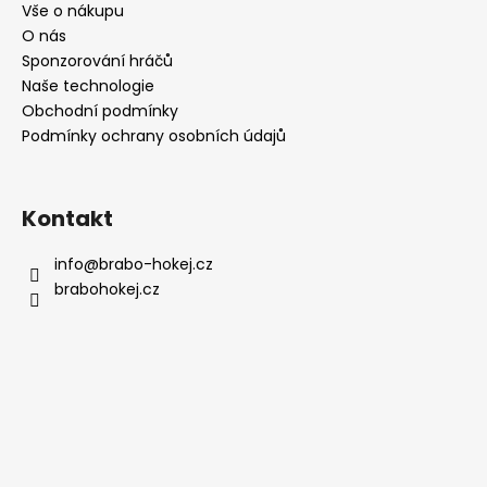
a
Vše o nákupu
t
O nás
í
Sponzorování hráčů
Naše technologie
Obchodní podmínky
Podmínky ochrany osobních údajů
Kontakt
info
@
brabo-hokej.cz
brabohokej.cz