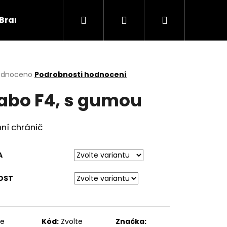
Hledat
Přihlášení
Nákupní
Brankáři
Informace
košík
rné
odnoceno
Podrobnosti hodnocení
cení
abo F4, s gumou
ktu
ní chránič
ček.
A
OST
te
Kód:
Zvolte
Značka: