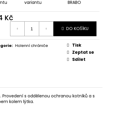
antu
variantu
BRABO
4 Kč
ná
DO KOŠÍKU
:
Tisk
gorie
:
Holenní chrániče
Zeptat se
Sdílet
. Provedení s oddělenou ochranou kotníků a s
em kolem lýtka.