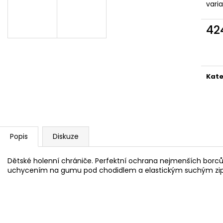
vari
42
Měr
cena
Kate
Popis
Diskuze
Dětské holenní chrániče. Perfektní ochrana nejmenších borců
uchycením na gumu pod chodidlem a elastickým suchým zip