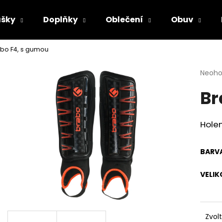
šky
Doplňky
Oblečení
Obuv
bo F4, s gumou
Co potřebujete najít?
Průmě
Neoh
hodno
Br
produ
HLEDAT
je
0,0
z
Holen
5
Doporučujeme
hvězdi
BARV
VELIK
Zvol