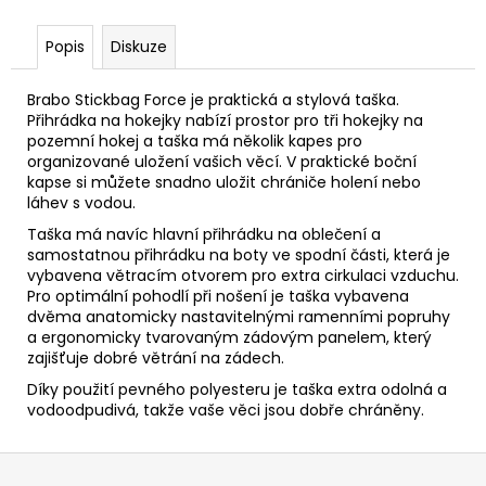
č
u
Popis
Diskuze
j
e
m
Brabo Stickbag Force je praktická a stylová taška.
e
Přihrádka na hokejky nabízí prostor pro tři hokejky na
pozemní hokej a taška má několik kapes pro
organizované uložení vašich věcí. V praktické boční
kapse si můžete snadno uložit chrániče holení nebo
láhev s vodou.
Taška má navíc hlavní přihrádku na oblečení a
samostatnou přihrádku na boty ve spodní části, která je
vybavena větracím otvorem pro extra cirkulaci vzduchu.
Pro optimální pohodlí při nošení je taška vybavena
dvěma anatomicky nastavitelnými ramenními popruhy
a ergonomicky tvarovaným zádovým panelem, který
zajišťuje dobré větrání na zádech.
Díky použití pevného polyesteru je taška extra odolná a
vodoodpudivá, takže vaše věci jsou dobře chráněny.
Z