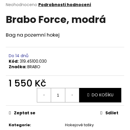
Průměrné
Neohodnoceno
Podrobnosti hodnocení
a
hodnocení
j
Brabo Force, modrá
produktu
í
je
0,0
t
z
Bag na pozemní hokej
?
5
hvězdiček.
Do 14 dnů
Kód:
319.45100.030
Značka:
BRABO
HLEDAT
1 550 Kč
Měrná
D
DO KOŠÍKU
cena:
o
p
o
Zeptat se
Sdílet
r
u
Kategorie
:
Hokejové tašky