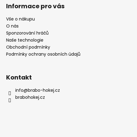
á
Informace pro vás
p
a
Vše o nákupu
t
O nás
í
Sponzorování hráčů
Naše technologie
Obchodní podmínky
Podmínky ochrany osobních údajů
Kontakt
info
@
brabo-hokej.cz
brabohokej.cz