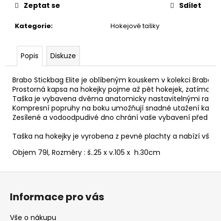
č
Zeptat se
Sdílet
u
j
Kategorie
:
Hokejové tašky
e
m
e
Popis
Diskuze
Brabo Stickbag Elite je oblíbeným kouskem v kolekci Brabo na p
Prostorná kapsa na hokejky pojme až pět hokejek, zatímco ve
Taška je vybavena dvěma anatomicky nastavitelnými ramenní
Kompresní popruhy na boku umožňují snadné utažení kapsy 
Zesílené a vodoodpudivé dno chrání vaše vybavení před vlhko
Taška na hokejky je vyrobena z pevné plachty a nabízí vše, co
Objem 79l, Rozměry : š..25 x v.105 x h.30cm
Z
á
Informace pro vás
p
a
Vše o nákupu