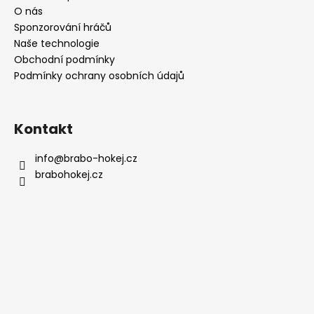
t
O nás
í
Sponzorování hráčů
Naše technologie
Obchodní podmínky
Podmínky ochrany osobních údajů
Kontakt
info
@
brabo-hokej.cz
brabohokej.cz