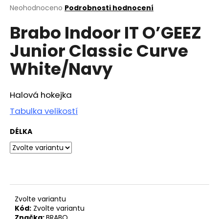
Průměrné
Neohodnoceno
Podrobnosti hodnocení
a
hodnocení
j
Brabo Indoor IT O’GEEZ
produktu
í
je
Junior Classic Curve
0,0
t
z
?
White/Navy
5
hvězdiček.
Halová hokejka
Tabulka velikostí
HLEDAT
DÉLKA
D
o
p
o
r
Zvolte variantu
u
Kód:
Zvolte variantu
Značka:
BRABO