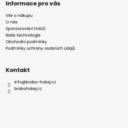
Informace pro vás
p
a
Vše o nákupu
t
O nás
í
Sponzorování hráčů
Naše technologie
Obchodní podmínky
Podmínky ochrany osobních údajů
Kontakt
info
@
brabo-hokej.cz
brabohokej.cz