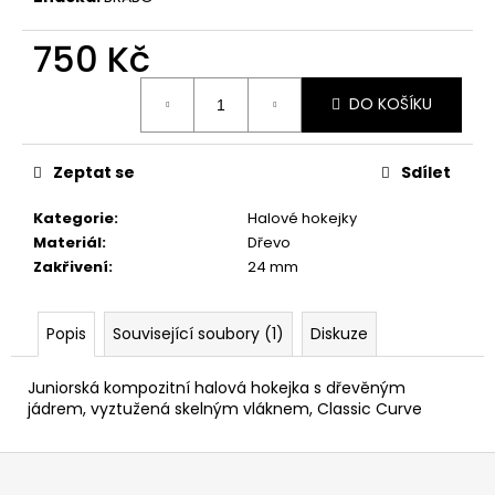
č
u
750 Kč
j
e
Měrná
m
DO KOŠÍKU
cena:
e
Zeptat se
Sdílet
Kategorie
:
Halové hokejky
Materiál
:
Dřevo
Zakřivení
:
24 mm
Popis
Související soubory (1)
Diskuze
Juniorská kompozitní halová hokejka s dřevěným
jádrem, vyztužená skelným vláknem, Classic Curve
Z
á