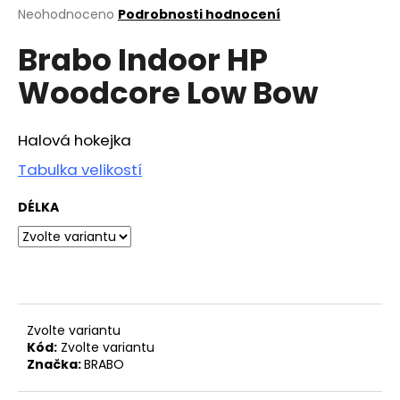
Průměrné
Neohodnoceno
Podrobnosti hodnocení
a
hodnocení
j
Brabo Indoor HP
produktu
í
je
Woodcore Low Bow
0,0
t
z
?
5
hvězdiček.
Halová hokejka
Tabulka velikostí
DÉLKA
HLEDAT
D
o
p
Zvolte variantu
o
Kód:
Zvolte variantu
r
Značka:
BRABO
u