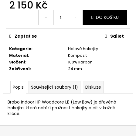
č
2 150 Kč
u
Měrná
j
DO KOŠÍKU
cena:
e
m
e
Zeptat se
Sdílet
Kategorie
:
Halové hokejky
Materiál
:
Kompozit
Složení
:
100% karbon
Zakřivení
:
24 mm
Popis
Související soubory (1)
Diskuze
Brabo Indoor HP Woodcore LB (Low Bow) je dřevěná
hokejka, která nabízí pružnost hokejky a cit v každé
kličce.
Z