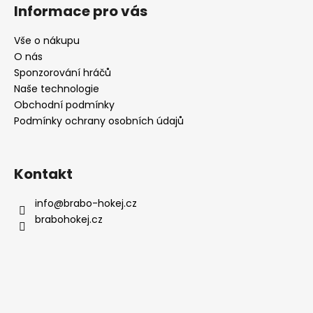
á
Informace pro vás
p
a
Vše o nákupu
t
O nás
í
Sponzorování hráčů
Naše technologie
Obchodní podmínky
Podmínky ochrany osobních údajů
Kontakt
info
@
brabo-hokej.cz
brabohokej.cz