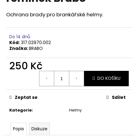
z
a
5
hvězdiček.
Ochrana brady pro brankářské helmy.
j
í
t
Do 14 dnů
?
Kód:
317.02970.002
Značka:
BRABO
250 Kč
HLEDAT
Měrná
DO KOŠÍKU
cena:
D
Zeptat se
Sdílet
o
Kategorie
:
Helmy
p
o
r
Popis
Diskuze
u