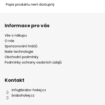
č
Popis produktu není dostupný
u
j
Z
e
m
á
Informace pro vás
e
p
a
Vše o nákupu
t
O nás
í
Sponzorování hráčů
Naše technologie
Obchodní podmínky
Podmínky ochrany osobních údajů
Kontakt
info
@
brabo-hokej.cz
brabohokej.cz