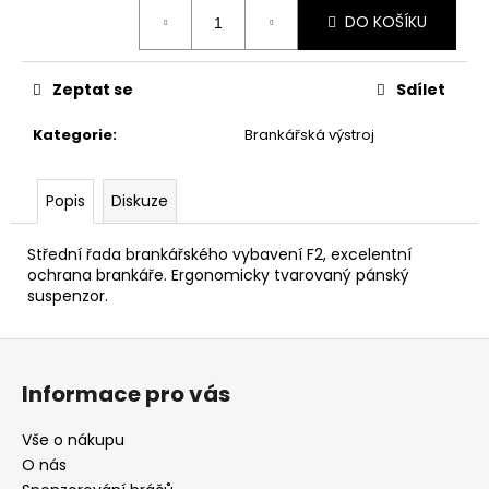
č
Měrná
DO KOŠÍKU
u
cena:
j
e
Zeptat se
Sdílet
m
e
Kategorie
:
Brankářská výstroj
Popis
Diskuze
Střední řada brankářského vybavení F2, excelentní
ochrana brankáře. Ergonomicky tvarovaný pánský
suspenzor.
Z
á
Informace pro vás
p
a
Vše o nákupu
t
O nás