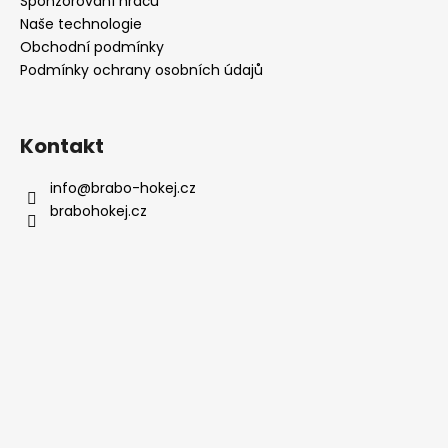
í
Sponzorování hráčů
Naše technologie
Obchodní podmínky
Podmínky ochrany osobních údajů
Kontakt
info
@
brabo-hokej.cz
brabohokej.cz