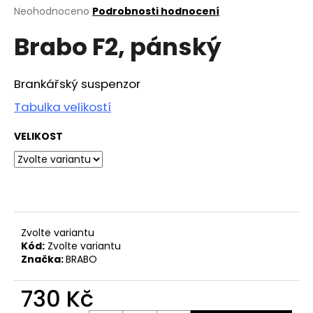
Průměrné
Neohodnoceno
Podrobnosti hodnocení
a
hodnocení
j
Brabo F2, pánský
produktu
í
je
0,0
t
z
Brankářský suspenzor
?
5
hvězdiček.
Tabulka velikostí
VELIKOST
HLEDAT
D
Zvolte variantu
o
Kód:
Zvolte variantu
p
Značka:
BRABO
o
r
730 Kč
u